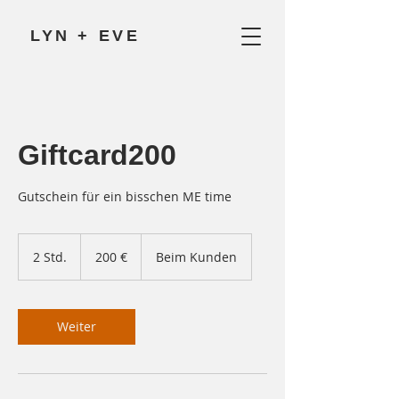
LYN + EVE
Giftcard200
Gutschein für ein bisschen ME time
200
Euro
2 Std.
2
200 €
Beim Kunden
S
t
d
.
Weiter