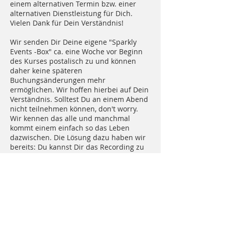
einem alternativen Termin bzw. einer
alternativen Dienstleistung für Dich.
Vielen Dank für Dein Verständnis!
Wir senden Dir Deine eigene "Sparkly
Events -Box" ca. eine Woche vor Beginn
des Kurses postalisch zu und können
daher keine späteren
Buchungsänderungen mehr
ermöglichen. Wir hoffen hierbei auf Dein
Verständnis. Solltest Du an einem Abend
nicht teilnehmen können, don't worry.
Wir kennen das alle und manchmal
kommt einem einfach so das Leben
dazwischen. Die Lösung dazu haben wir
bereits: Du kannst Dir das Recording zu
diesem Termin im Nachklang von uns per
Email zusenden lassen und über einen
Link herunterladen. Ganz einfach und
kein Grund zur Sorge!