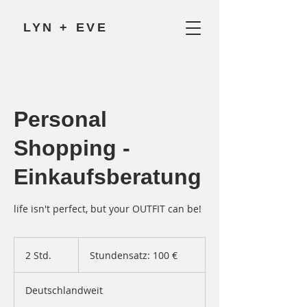
LYN + EVE
Personal
Shopping -
Einkaufsberatung
life isn't perfect, but your OUTFIT can be!
Stundensatz:
100
2 Std.
2
Stundensatz: 100 €
€
S
t
Deutschlandweit
d