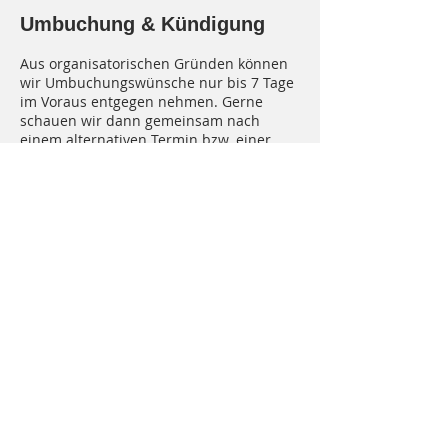
Umbuchung & Kündigung
Aus organisatorischen Gründen können
wir Umbuchungswünsche nur bis 7 Tage
im Voraus entgegen nehmen. Gerne
schauen wir dann gemeinsam nach
einem alternativen Termin bzw. einer
alternativen Dienstleistung für Dich.
Vielen Dank für Dein Verständnis!
Wir senden Dir Deine eigene "Sparkly
Events -Box" ca. eine Woche vor Beginn
des Kurses postalisch zu und können
daher keine späteren
Buchungsänderungen mehr
ermöglichen. Wir hoffen hierbei auf Dein
Verständnis. Solltest Du an einem Abend
nicht teilnehmen können, don't worry.
Wir kennen das alle und manchmal
kommt einem einfach so das Leben
dazwischen. Die Lösung dazu haben wir
bereits: Du kannst Dir das Recording zu
diesem Termin im Nachklang von uns per